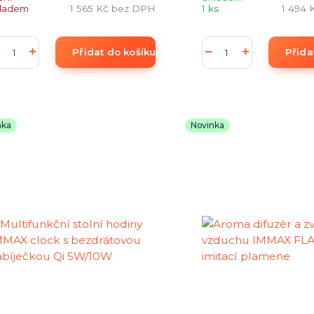
kladem
1 565 Kč
bez DPH
1 ks
1 494 
Přidat do košíku
Přida
nka
Novinka