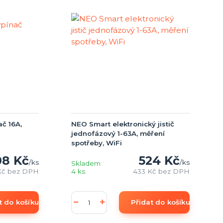
č 16A,
NEO Smart elektronický jistič
jednofázový 1-63A, měření
spotřeby, WiFi
8 Kč
524 Kč
/
ks
/
ks
Skladem
Kč
bez DPH
4 ks
433 Kč
bez DPH
t do košíku
Přidat do košíku