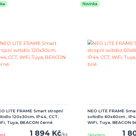
nka
Novinka
O LITE FRAME Smart stropní
NEO LITE FRAME Smart
ítidlo 120x30cm, IP44, CCT,
svítidlo 60x60cm , IP4
Fi, Tuya, BEACON černé
WiFi, Tuya, BEACON bí
1 894 Kč
1 8
/
ks
ení
Skladem