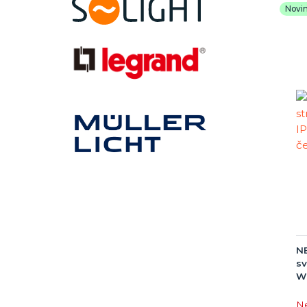
Novi
NE
sv
Wi
N