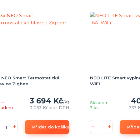
 NEO Smart Termostatická
NEO LITE Smart vypína
avice Zigbee
WiFi
3 694 Kč
40
/
ks
ení
Skladem
kladem
3 053 Kč
bez DPH
7 ks
337 
Přidat do košíku
Přida