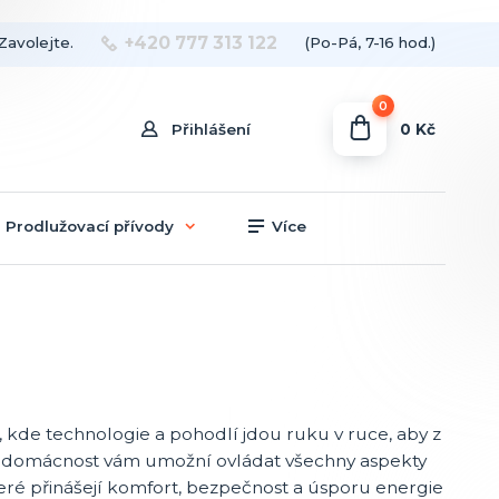
+420 777 313 122
Zavolejte.
(Po-Pá, 7-16 hod.)
0
0 Kč
Přihlášení
Prodlužovací přívody
Více
, kde technologie a pohodlí jdou ruku v ruce, aby z
rt domácnost vám umožní ovládat všechny aspekty
eré přinášejí komfort, bezpečnost a úsporu energie