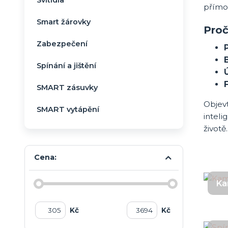
přímo
Smart žárovky
Proč
Zabezpečení
Spínání a jištění
F
SMART zásuvky
Objevt
SMART vytápění
intel
životě.
Cena:
Ka
Kč
Kč