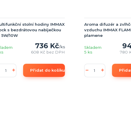
ltifunkční stolní hodiny IMMAX
Aroma difuzér a zvlh
ock s bezdrátovou nabíječkou
vzduchu IMMAX FLAME 
i 5W/10W
plamene
736 Kč
94
/
ks
kladem
Skladem
ks
608 Kč
bez DPH
5 ks
780 
Přidat do košíku
Přida