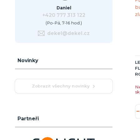
Daniel
+420 777 313 122
(Po-Pá, 7-16 hod.)
dekel@dekel.cz
Novinky
LE
FL
RG
Zobrazit všechny novinky
N
s
Partneři