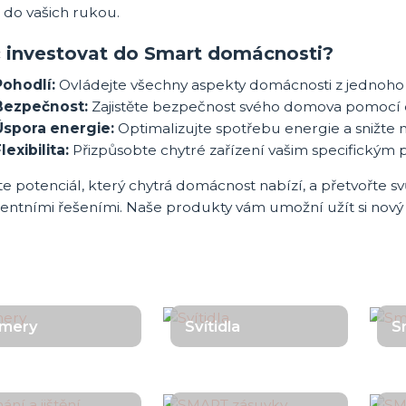
 do vašich rukou.
 investovat do Smart domácnosti?
Pohodlí:
Ovládejte všechny aspekty domácnosti z jednoho 
Bezpečnost:
Zajistěte bezpečnost svého domova pomocí 
Úspora energie:
Optimalizujte spotřebu energie a snižte 
lexibilita:
Přizpůsobte chytré zařízení vašim specifickým
e potenciál, který chytrá domácnost nabízí, a přetvořte s
igentními řešeními. Naše produkty vám umožní užít si no
mery
Svítidla
S