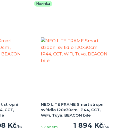
Novinka
 stropní
NEO LITE FRAME Smart stropní
4, CCT,
svítidlo 120x30cm, IP44, CCT,
lé
WiFi, Tuya, BEACON bílé
08 Kč
1 894 Kč
/
ks
/
ks
Skladem