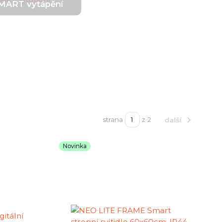
MART vytápění
strana
z 2
další
Novinka