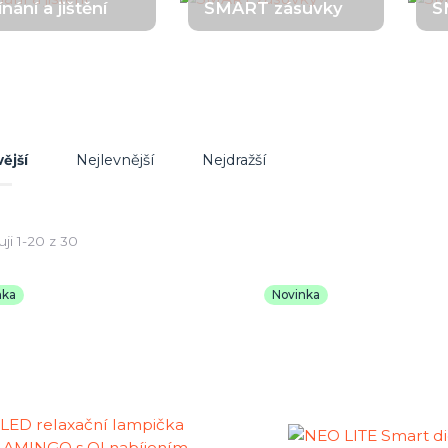
nání a jištění
SMART zásuvky
S
Nejlevnější
Nejdražší
ější
ji 1-20 z 30
nka
Novinka