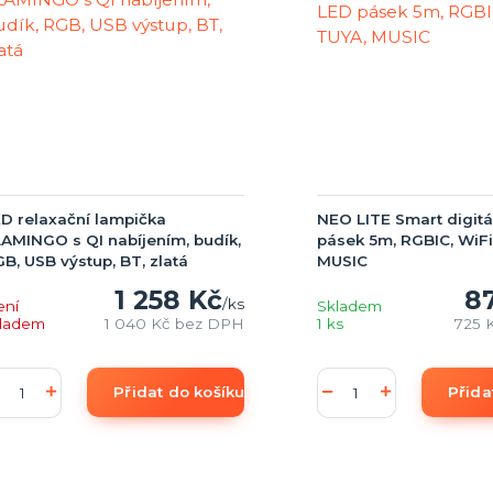
D relaxační lampička
NEO LITE Smart digitá
AMINGO s QI nabíjením, budík,
pásek 5m, RGBIC, WiFi
B, USB výstup, BT, zlatá
MUSIC
1 258 Kč
8
/
ks
ení
Skladem
kladem
1 040 Kč
bez DPH
1 ks
725 
Přidat do košíku
Přida