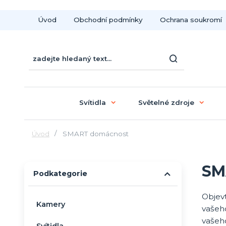
Úvod
Obchodní podmínky
Ochrana soukromí
Svítidla
Světelné zdroje
Úvod
SMART domácnost
SM
Podkategorie
Objev
Kamery
vašeh
vašeho
Svítidla