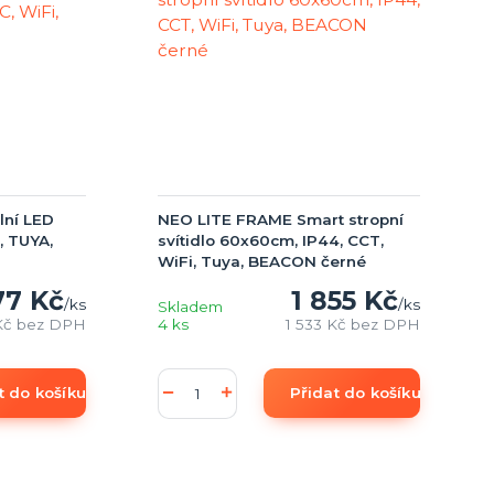
lní LED
NEO LITE FRAME Smart stropní
, TUYA,
svítidlo 60x60cm, IP44, CCT,
WiFi, Tuya, BEACON černé
77 Kč
1 855 Kč
/
ks
/
ks
Skladem
Kč
bez DPH
4 ks
1 533 Kč
bez DPH
t do košíku
Přidat do košíku