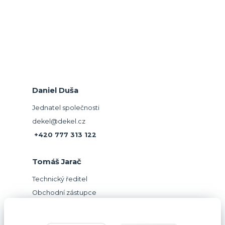
Daniel Duša
Jednatel společnosti
dekel@dekel.cz
+420 777 313 122
Tomáš Jarač
Technický ředitel
Obchodní zástupce
jarac@dekel.cz
+420 604 781 918