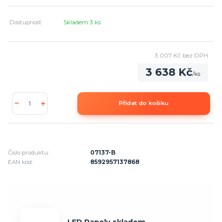
Dostupnost
Skladem 3 ks
3 007 Kč
bez DPH
3 638 Kč
/
ks
Přidat do košíku
Číslo produktu:
07137-B
EAN kód:
8592957137868