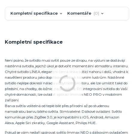
Kompletní specifikace
Komentáře
0
Kompletní specifikace
Není psáno, že svítidlo musí svítit pouze ze stropu, na výsluní se dostávájí
nástěnná svítidla, jejichž úkol je dotvořit momentální atmosféru interiéru.
Chytré svítidlo LÍNEA, elegantní černá linka svítící nahoru i dolů, vhodná k
nasvětlení prostoru jako doplňkové světlo k hlavním lustrům. Nástěnné
svítidlo nejlépe dokreslí náladu v obytném prostoru, ale lze umístit také do
předsíní, na chodby, do ložnic, na schodiště. Při integrování svítidla do Vaší
chytré domácnosti, lze ovládat aplikací Immax NEO PRO v mobilním
zařízení.
Barva světla volitelná od teplé bílé přes přírodní až po studenou
namodralou barvu bílého světla. Stmívatelné. Dálkové ovládání. Světlo
komunikuje přes ZigBee 3.0, je kompatibilní s iOS, Android, Amazon
Alexa, Apple Siri zkratky, Google Assistant, Philips HUE..
Pokud se vám nedaří spárovat světlo Immax NEO s dálkovým ovladačem