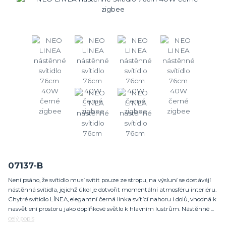
07137-B
Není psáno, že svítidlo musí svítit pouze ze stropu, na výsluní se dostávájí
nástěnná svítidla, jejichž úkol je dotvořit momentální atmosféru interiéru.
Chytré svítidlo LÍNEA, elegantní černá linka svítící nahoru i dolů, vhodná k
nasvětlení prostoru jako doplňkové světlo k hlavním lustrům. Nástěnné ...
celý popis