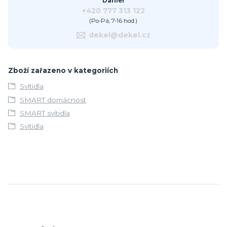
Daniel
+420 777 313 122
(Po-Pá, 7-16 hod.)
dekel@dekel.cz
Zboží zařazeno v kategoriích
Svítidla
SMART domácnost
SMART svítidla
Svítidla