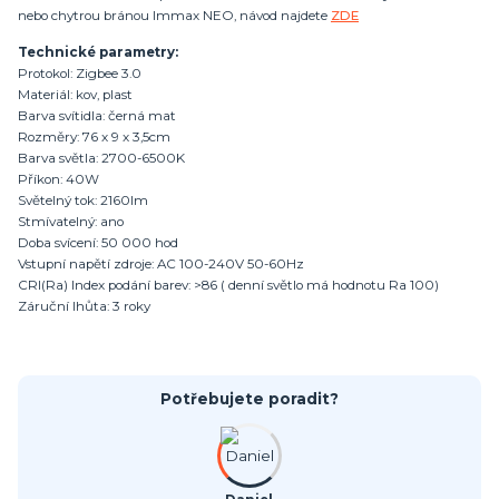
nebo chytrou bránou Immax NEO, návod najdete
ZDE
Technické parametry:
Protokol: Zigbee 3.0
Materiál: kov, plast
Barva svítidla: černá mat
Rozměry: 76 x 9 x 3,5cm
Barva světla: 2700-6500K
Příkon: 40W
Světelný tok: 2160lm
Stmívatelný: ano
Doba svícení: 50 000 hod
Vstupní napětí zdroje: AC 100-240V 50-60Hz
CRI(Ra) Index podání barev: >86 ( denní světlo má hodnotu Ra 100)
Záruční lhůta: 3 roky
Potřebujete poradit?