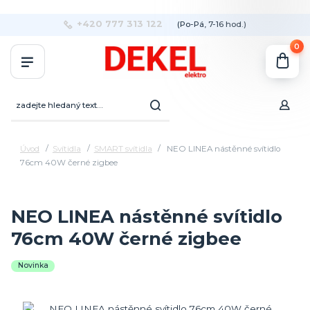
+420 777 313 122
(Po-Pá, 7-16 hod.)
0
Úvod
Svítidla
SMART svítidla
NEO LINEA nástěnné svítidlo
76cm 40W černé zigbee
NEO LINEA nástěnné svítidlo
76cm 40W černé zigbee
Novinka