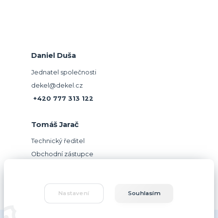
Daniel Duša
Jednatel společnosti
dekel@dekel.cz
+420 777 313 122
Tomáš Jarač
Technický ředitel
Obchodní zástupce
jarac@dekel.cz
+420 604 781 918
Nastavení
Souhlasím