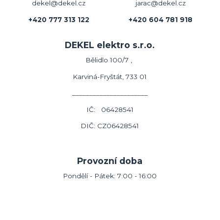
dekel@dekel.cz
jarac@dekel.cz
+420 777 313 122
+420 604 781 918
DEKEL elektro s.r.o.
Bělidlo 100/7 ,
Karviná-Fryštát, 733 01
______________________
IČ: 06428541
DIČ: CZ06428541
Provozní doba
Pondělí - Pátek: 7:00 - 16:00