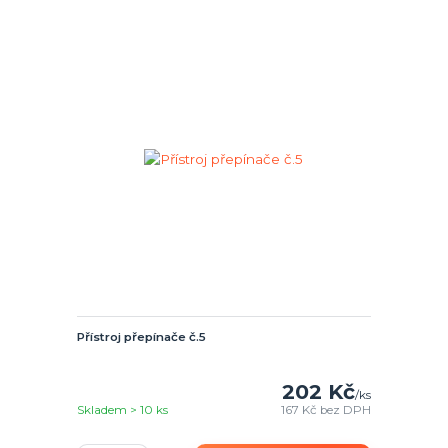
Přístroj přepínače č.5
202 Kč
/
ks
Skladem > 10 ks
167 Kč
bez DPH