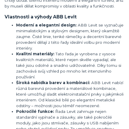
chtějí dodat svému interiéru moderní a elegantní vzhled, aniž
by museli dělat kompromisy v oblasti kvality a funkčnosti.
Vlastnosti a výhody ABB Levit
Moderní a elegantní design:
ABB Levit se vyznačuje
minimalistickým a stylovým designem, který okamžitě
zaujme. Čisté linie, tenké rámečky a decentní barevné
provedení dělají z této řady ideální volbu pro moderní
interiéry.
Kvalitní materiály:
Tato řada je vyrobena z vysoce
kvalitních materiálů, které nejen skvěle vypadají, ale
také jsou odolné a snadno udržovatelné. Díky tomu si
zachovává svůj vzhled po mnoho let intenzivního
používání.
Široká nabídka barev a kombinací:
ABB Levit nabízí
různá barevná provedení a materiálové kombinace,
které umožňují sladit elektroinstalační prvky s jakýmkoli
interiérem. Od klasické bílé po elegantní metalické
odstíny – možnosti jsou téměř neomezené.
Pokročilé funkce:
Řada Levit zahrnuje nejen
standardní vypínače a zásuvky, ale také pokročilé
moduly, jako jsou stmívače, zásuvky s USB nabíjením
nebo chytré ovládací prvky. To umožňuje snadnou