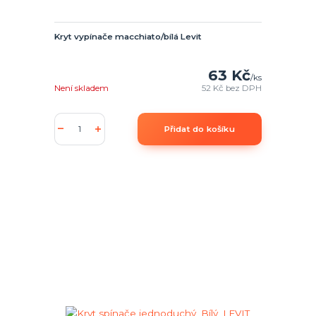
Kryt vypínače macchiato/bílá Levit
63 Kč
/
ks
Není skladem
52 Kč
bez DPH
Přidat do košíku