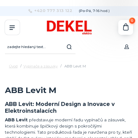
+420 777 313 122
(Po-Pá, 7-16 hod.)
0
Úvod
Vypínače a zásuvky
ABB Levit M
ABB Levit M
ABB Levit: Moderní Design a Inovace v
Elektroinstalacích
ABB Levit
představuje moderní řadu vypínačů a zásuvek,
která kombinuje špičkový design s pokročilými
technologiemi. Tato produktová řada je navržena pro ty, kteří