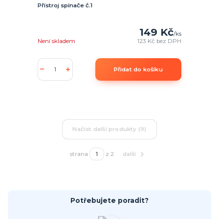
Přístroj spínače č.1
149 Kč
/
ks
Není skladem
123 Kč
bez DPH
Přidat do košíku
Načíst další produkty (9)
strana
z 2
další
Potřebujete poradit?