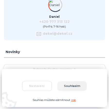
Daniel
+420 777 313 122
(Po-Pá, 7-16 hod.)
dekel@dekel.cz
Novinky
Zobrazit všechny novinky
Nastavení
Souhlasím
Partneři
Souhlas můžete odmítnout
zde
.