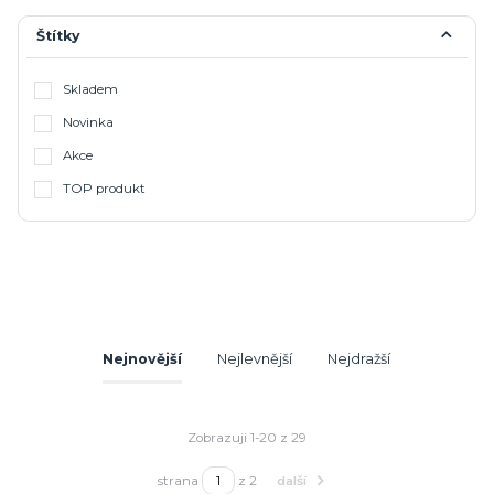
Štítky
Skladem
Novinka
Akce
TOP produkt
Nejnovější
Nejlevnější
Nejdražší
Zobrazuji 1-20 z 29
strana
z 2
další