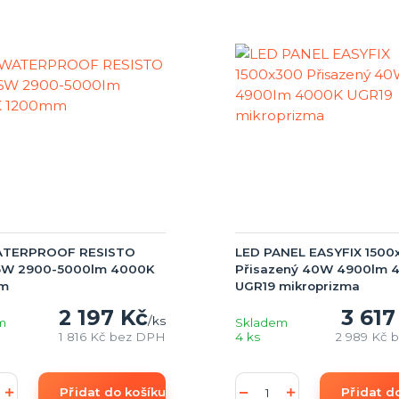
ATERPROOF RESISTO
LED PANEL EASYFIX 1500
36W 2900-5000lm 4000K
Přisazený 40W 4900lm 
m
UGR19 mikroprizma
2 197 Kč
3 617
/
ks
m
Skladem
1 816 Kč
bez DPH
4 ks
2 989 Kč
b
Přidat do košíku
Přidat d