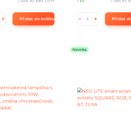
1 494 Kč
bez DPH
1 ks
1 565 Kč
b
Přidat do košíku
Přidat d
Novinka