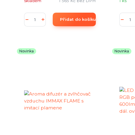
skladem
1 565 Kč
bez DPH
1 ks
Přidat do košíku
Novinka
Novinka