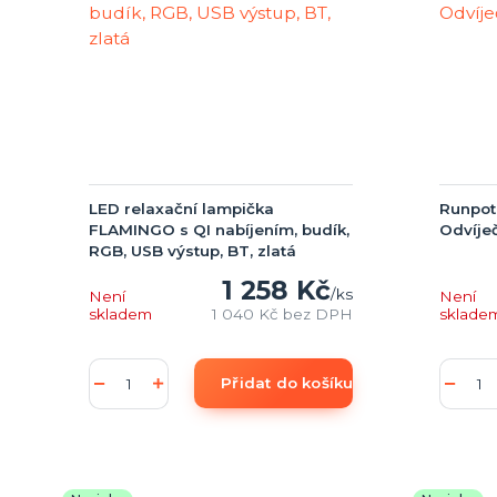
LED relaxační lampička
Runpo
FLAMINGO s QI nabíjením, budík,
Odvíje
RGB, USB výstup, BT, zlatá
1 258 Kč
/
ks
Není
Není
skladem
1 040 Kč
bez DPH
sklade
Přidat do košíku