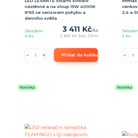
LED LEVANTE solární svítidlo
Immax 
nástěnné a na sloup 15W 4000K
venkov
IP65 se senzorem pohybu a
2,4 a 
denního světla
3 411 Kč
/
ks
Skladem
Sklade
4 ks
2 819 Kč
bez DPH
2 ks
Přidat do košíku
Novinka
Novinka