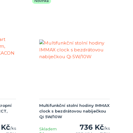
Novinka
ropní
Multifunkční stolní hodiny IMMAX
CCT,
clock s bezdrátovou nabíječkou
Qi 5W/10W
 Kč
736 Kč
/
ks
/
ks
Skladem