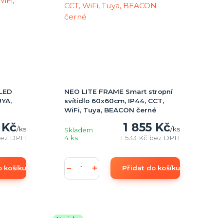
 LED
NEO LITE FRAME Smart stropní
UYA,
svítidlo 60x60cm, IP44, CCT,
WiFi, Tuya, BEACON černé
 Kč
1 855 Kč
/
ks
/
ks
Skladem
ez DPH
4 ks
1 533 Kč
bez DPH
o košíku
Přidat do košíku