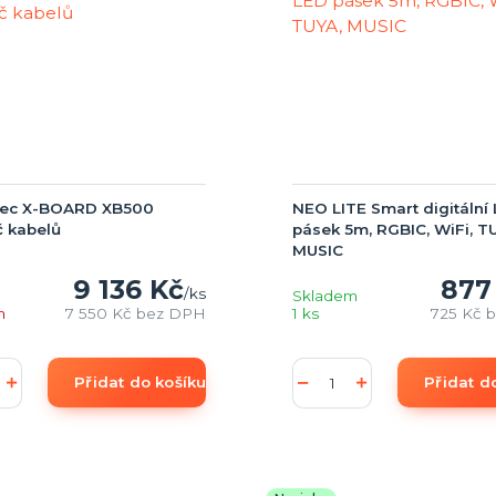
tec X-BOARD XB500
NEO LITE Smart digitální
č kabelů
pásek 5m, RGBIC, WiFi, T
MUSIC
9 136 Kč
877
/
ks
Skladem
m
7 550 Kč
bez DPH
1 ks
725 Kč
b
Přidat do košíku
Přidat d