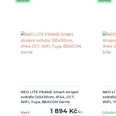
Novinka
Novinka
NEO LITE FRAME Smart stropní
NEO LI
svítidlo 120x30cm, IP44, CCT,
svítidl
WiFi, Tuya, BEACON černé
WiFi, 
1 894 Kč
/
ks
Není
Sklade