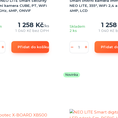
NEO LITE Smart Security
Smart vnitřní kamera Im
ní kamera CUBE, PT, WiFi
NEO LITE, 355°, WiFi 2,4 
5GHz, 4MP, ONVIF
4MP, LCD
1 258 Kč
1 258
/
ks
m
Skladem
1 040 Kč
bez DPH
2 ks
1 040 Kč
b
Přidat do košíku
Přidat d
Novinka