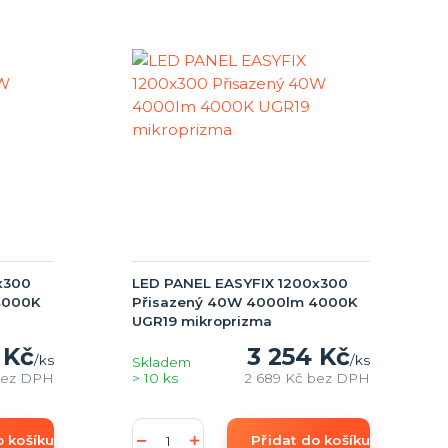
x300
LED PANEL EASYFIX 1200x300
4000K
Přisazený 40W 4000lm 4000K
UGR19 mikroprizma
 Kč
3 254 Kč
/
ks
/
ks
Skladem
ez DPH
> 10 ks
2 689 Kč
bez DPH
o košíku
Přidat do košíku