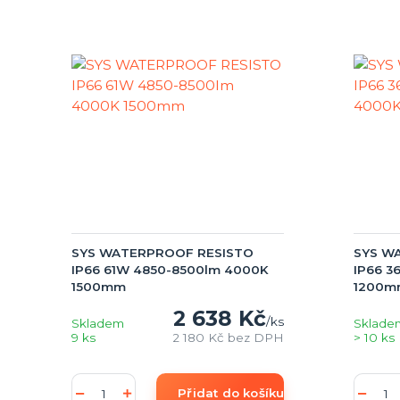
SYS WATERPROOF RESISTO
SYS W
IP66 61W 4850-8500lm 4000K
IP66 
1500mm
1200m
2 638 Kč
/
ks
Skladem
Sklade
9 ks
2 180 Kč
bez DPH
> 10 ks
Přidat do košíku