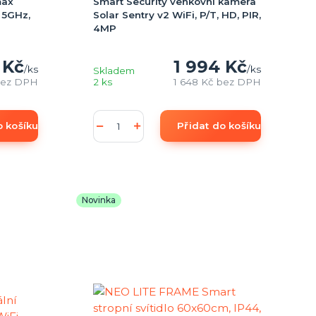
max
Smart Security venkovní kamera
a 5GHz,
Solar Sentry v2 WiFi, P/T, HD, PIR,
4MP
 Kč
1 994 Kč
/
ks
/
ks
Skladem
ez DPH
2 ks
1 648 Kč
bez DPH
o košíku
Přidat do košíku
Novinka