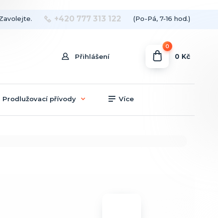
+420 777 313 122
Zavolejte.
(Po-Pá, 7-16 hod.)
0
0 Kč
Přihlášení
Prodlužovací přívody
Více