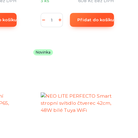
ez DPH
3 ks
608 Kč
bez DPH
o košíku
Přidat do košíku
Novinka