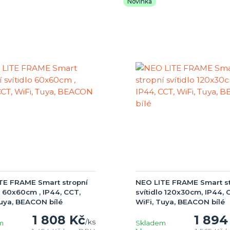
Novinka
TE FRAME Smart stropní
NEO LITE FRAME Smart st
o 60x60cm , IP44, CCT,
svítidlo 120x30cm, IP44, 
Tuya, BEACON bílé
WiFi, Tuya, BEACON bílé
1 808 Kč
1 894
/
ks
m
Skladem