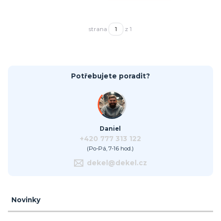
strana
z 1
Potřebujete poradit?
Daniel
+420 777 313 122
(Po-Pá, 7-16 hod.)
dekel@dekel.cz
Novinky