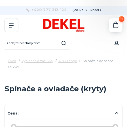
+420 777 313 122
(Po-Pá, 7-16 hod.)
0
Úvod
Vypínače a zásuvky
ABB Tango
Spínače a ovladače
(kryty)
Spínače a ovladače (kryty)
Cena: