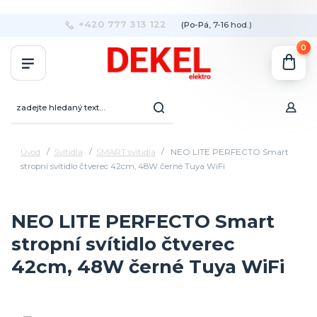
+420 777 313 122
(Po-Pá, 7-16 hod.)
0
Úvod
Svítidla
SMART svítidla
NEO LITE PERFECTO Smart
stropní svítidlo čtverec 42cm, 48W černé Tuya WiFi
NEO LITE PERFECTO Smart
stropní svítidlo čtverec
42cm, 48W černé Tuya WiFi