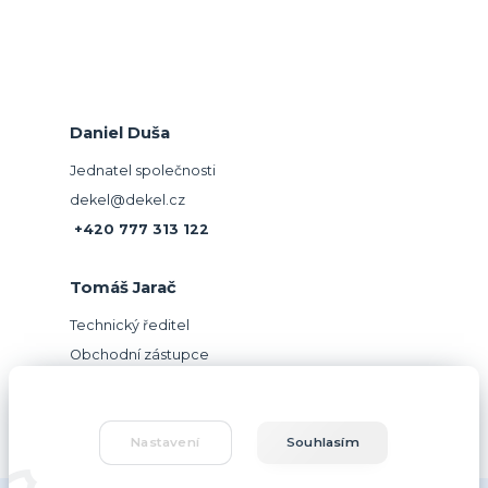
Daniel Duša
Jednatel společnosti
dekel@dekel.cz
+420 777 313 122
Tomáš Jarač
Technický ředitel
Obchodní zástupce
jarac@dekel.cz
+420 604 781 918
Nastavení
Souhlasím