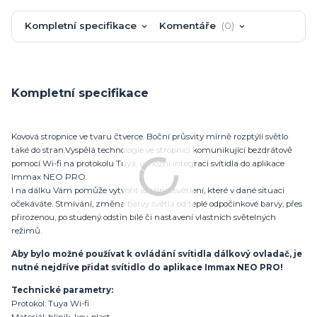
Kompletní specifikace
Komentáře
0
Kompletní specifikace
Kovová stropnice ve tvaru čtverce. Boční průsvity mírně rozptýlí světlo
také do stran.Vyspělá technologie ve stropnici komunikující bezdrátově
pomocí Wi-fi na protokolu Tuya, umožní integraci svítidla do aplikace
Immax NEO PRO.
I na dálku Vám pomůže vytvořit ideální osvětlení, které v dané situaci
očekáváte. Stmívání, změna barvy světla od teplé odpočinkové barvy, přes
přirozenou, po studený odstín bílé či nastavení vlastních světelných
režimů.
Aby bylo možné používat k ovládání svítidla dálkový ovladač, je
nutné nejdříve přidat svítidlo do aplikace Immax NEO PRO!
Technické parametry:
Protokol: Tuya Wi-fi