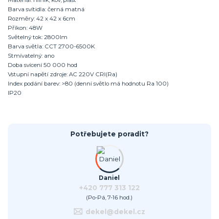
Materiál: hliník, kov, plast
Barva svítidla: černá matná
Rozměry: 42 x 42 x 6cm
Příkon: 48W
Světelný tok: 2800lm
Barva světla: CCT 2700-6500K
Stmívatelný: ano
Doba svícení 50 000 hod
Vstupní napětí zdroje: AC 220V CRI(Ra)
Index podání barev: >80 (denní světlo má hodnotu Ra 100)
IP20
Potřebujete poradit?
Daniel
+420 777 313 122
(Po-Pá, 7-16 hod.)
dekel@dekel.cz