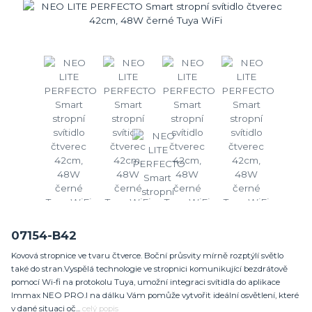
07154-B42
Kovová stropnice ve tvaru čtverce. Boční průsvity mírně rozptýlí světlo
také do stran.Vyspělá technologie ve stropnici komunikující bezdrátově
pomocí Wi-fi na protokolu Tuya, umožní integraci svítidla do aplikace
Immax NEO PRO.I na dálku Vám pomůže vytvořit ideální osvětlení, které
v dané situaci oč...
celý popis