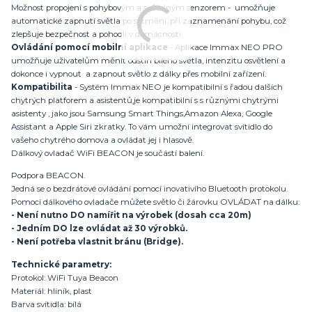
Možnost propojení s pohybovým a světelným senzorem - umožňuje
automatické zapnutí světla po setmění, při zaznamenání pohybu, což
zlepšuje bezpečnost a pohodlí v domácnosti.
Ovládání pomocí mobilní aplikace
- Aplikace Immax NEO PRO
umožňuje uživatelům měnit odstín bílého světla, intenzitu osvětlení a
dokonce i vypnout a zapnout světlo z dálky přes mobilní zařízení.
Kompatibilita
- Systém Immax NEO je kompatibilní s řadou dalších
chytrých platforem a asistentů,je kompatibilní s s různými chytrými
asistenty , jako jsou Samsung Smart Things,Amazon Alexa, Google
Assistant a Apple Siri zkratky. To vám umožní integrovat svítidlo do
vašeho chytrého domova a ovládat jej i hlasově.
Dálkový ovladač WiFi BEACON je součástí balení.
Podpora BEACON.
Jedná se o bezdrátové ovládání pomocí inovativího Bluetooth protokolu.
Pomocí dálkového ovladače můžete světlo či žárovku OVLÁDAT na dálku:
- Není nutno DO namířit na výrobek (dosah cca 20m)
- Jedním DO lze ovládat až 30 výrobků.
- Není potřeba vlastnit bránu (Bridge).
Technické parametry:
Protokol: WiFi Tuya Beacon
Materiál: hliník, plast
Barva svítidla: bílá