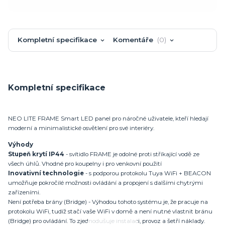
Kompletní specifikace
Komentáře
0
Kompletní specifikace
NEO LITE FRAME Smart LED panel pro náročné uživatele, kteří hledají
moderní a minimalistické osvětlení pro své interiéry.
Výhody
Stupeň krytí IP44
- svítidlo FRAME je odolné proti stříkající vodě ze
všech úhlů. Vhodné pro koupelny i pro venkovní použití
Inovativní technologie
- s podporou protokolu Tuya WiFi + BEACON
umožňuje pokročilé možnosti ovládání a propojení s dalšími chytrými
zařízeními.
Není potřeba brány (Bridge) - Výhodou tohoto systému je, že pracuje na
protokolu WiFi, tudíž stačí vaše WiFi v domě a není nutné vlastnit bránu
(Bridge) pro ovládání. To zjednodušuje instalaci, provoz a šetří náklady.