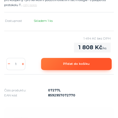
pro koupelny i pro venkovní použitíInovativní technologie - s podporou
protokolu T...
celý popis
Dostupnost
Skladem 1 ks
1 494 Kč
bez DPH
1 808 Kč
/
ks
Přidat do košíku
Číslo produktu:
07277L
EAN kód:
8592957072770