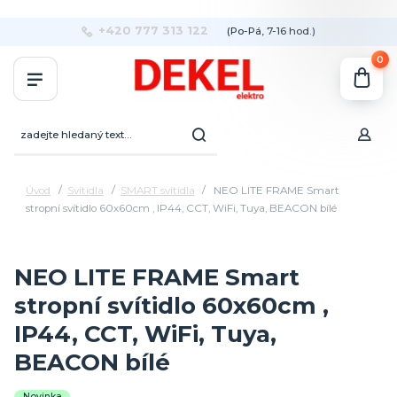
+420 777 313 122
(Po-Pá, 7-16 hod.)
0
Úvod
Svítidla
SMART svítidla
NEO LITE FRAME Smart
stropní svítidlo 60x60cm , IP44, CCT, WiFi, Tuya, BEACON bílé
NEO LITE FRAME Smart
stropní svítidlo 60x60cm ,
IP44, CCT, WiFi, Tuya,
BEACON bílé
Novinka