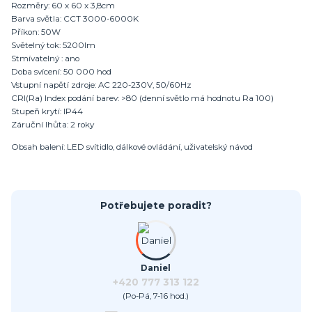
Rozměry: 60 x 60 x 3,8cm
Barva světla: CCT 3000-6000K
Příkon: 50W
Světelný tok: 5200lm
Stmívatelný : ano
Doba svícení: 50 000 hod
Vstupní napětí zdroje: AC 220-230V, 50/60Hz
CRI(Ra) Index podání barev: >80 (denní světlo má hodnotu Ra 100)
Stupeň krytí: IP44
Záruční lhůta: 2 roky
Obsah balení: LED svítidlo, dálkové ovládání, uživatelský návod
Potřebujete poradit?
Daniel
+420 777 313 122
(Po-Pá, 7-16 hod.)