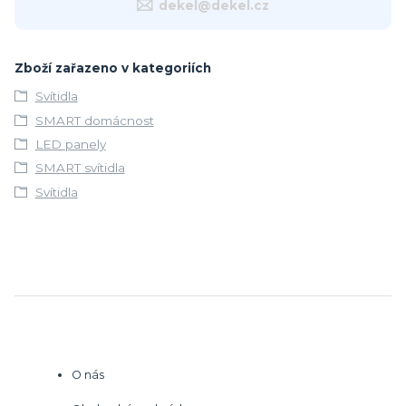
dekel@dekel.cz
Zboží zařazeno v kategoriích
Svítidla
SMART domácnost
LED panely
SMART svítidla
Svítidla
O nás