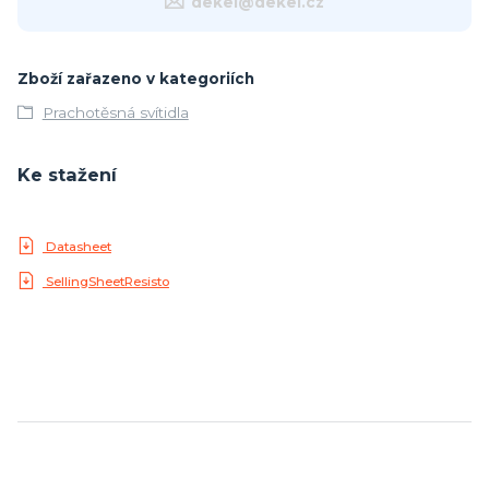
dekel@dekel.cz
Zboží zařazeno v kategoriích
Prachotěsná svítidla
Ke stažení
Datasheet
SellingSheetResisto