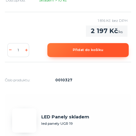
Dostupnost
Skladem > 10 ks
1 816 Kč
bez DPH
2 197 Kč
/
ks
Přidat do košíku
Číslo produktu:
0010327
LED Panely skladem
led panely UGR 19