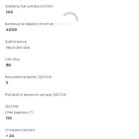
Světelný tok svítidla (lm/W)
140
Korelovaná teplota chromatičnosti (k)
4000
Světlá barva
Neutrální bílá
CRI (Ra)
80
Konzistence barev (SDCM)
5
Počáteční barevná variace (SDCM)
SDCM5
Úhel paprsku (°)
110
Omezení oslnění
< 24