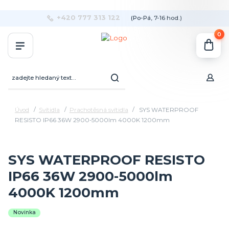
+420 777 313 122
(Po-Pá, 7-16 hod.)
0
Úvod
Svítidla
Prachotěsná svítidla
SYS WATERPROOF
RESISTO IP66 36W 2900-5000lm 4000K 1200mm
SYS WATERPROOF RESISTO
IP66 36W 2900-5000lm
4000K 1200mm
Novinka