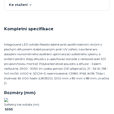
Ke stažení
Kompletní specifikace
Integrované LED svítidlo Resisto odolné proti povětrnostním vlivům s
plochým difuzorem stabilizovaným proti UV záření, navržené pro
dosažení rovnoměrného osvětlení, optimalizaci světelného výkonu a
snížení oslnění. Klipy difuzéru a upevňovací konzole z nerezové oceli 301
pro povrchovou montáž. Polykarbonátové pouzdro a difuzor - časem
nežloutne. 2900 - 5050 lm (volba pomocí DIP přepínačů); 21 - 36 W; 138 -
140 lm/W; 4000 K; SDCM<5; nestmívatelné; CRI80; IP66; IK08; Třída I;
životnost 69 000 hodin (L80B20); 1200 mm x 89 mm x 88 mm; značka
D.
Rozměry (mm)
Světelný tok svítidla (lm)
5050