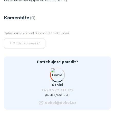
Bezšroubové svorky (pro vodiče 1,5-2,5 mm²).
Komentáře
0
Zatím nikdo komentář nepřidal. Buďte první.
Přidat komentář
Potřebujete poradit?
Daniel
+420 777 313 122
(Po-Pá, 7-16 hod.)
dekel@dekel.cz