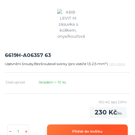
6619H-A06357 63
Upevnění šrouby.Bezšroubové svorky (pro vodiče 1,5-2,5 mm²).
celý popis
Dostupnost
Skladem > 10 ks
190 Kč
bez DPH
230 Kč
/
ks
Přidat do košíku