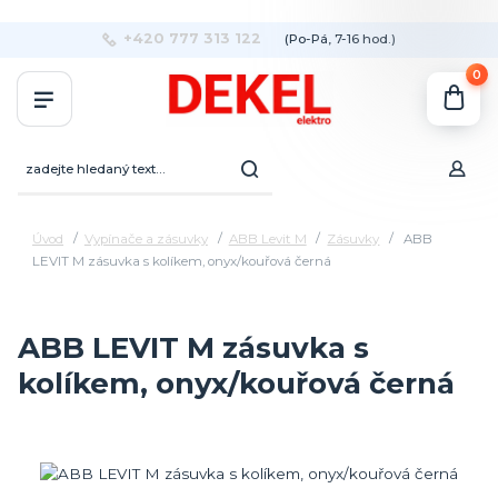
+420 777 313 122
(Po-Pá, 7-16 hod.)
0
Úvod
Vypínače a zásuvky
ABB Levit M
Zásuvky
ABB
LEVIT M zásuvka s kolíkem, onyx/kouřová černá
ABB LEVIT M zásuvka s
kolíkem, onyx/kouřová černá