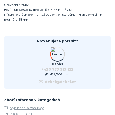
Upevnění šrouby.
Bezšroubové svorky (pro vodiče 1,5-2,5 mm² Cu).
Přístroj je určen pro montáž do elektroinstalačních krabic o vnitřním
průměru 68 mm.
Potřebujete poradit?
Daniel
+420 777 313 122
(Po-Pá, 7-16 hod.)
dekel@dekel.cz
Zboží zařazeno v kategoriích
Vypínače a zásuvky
ABB Levit M