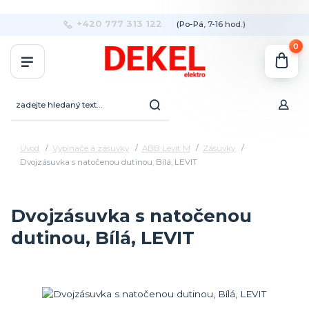
+420 777 313 122
(Po-Pá, 7-16 hod.)
0
Úvod
Vypínače a zásuvky
ABB Levit M
Zásuvky
Dvojzásuvka s natočenou dutinou, Bílá, LEVIT
Dvojzásuvka s natočenou
dutinou, Bílá, LEVIT