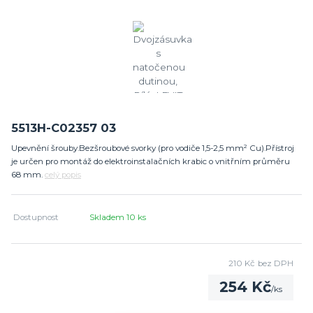
5513H-C02357 03
Upevnění šrouby.Bezšroubové svorky (pro vodiče 1,5-2,5 mm² Cu).Přístroj
je určen pro montáž do elektroinstalačních krabic o vnitřním průměru
68 mm.
celý popis
Dostupnost
Skladem 10 ks
210 Kč
bez DPH
254 Kč
/
ks