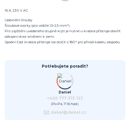
16 A, 230 V AC
Upevnění šrouby.
Šroubové svorky (pro vodiče 1,5-2,5 mm²).
Pro zajištění uvedeného stupně krytí je nutné u krabice přístroje otevřít
odkapní otvor směrem k zemi.
Spodní část krabice přístroje lze otočit o 180° pro přívod kabelu zespodu.
Potřebujete poradit?
Daniel
+420 777 313 122
(Po-Pá, 7-16 hod.)
dekel@dekel.cz