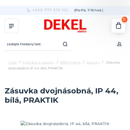
+420 777 313 122
(Po-Pá, 7-16 hod.)
0
Úvod
Vypínače a zásuvky
ABB Praktik
Zásuvky
Zásuvka
dvojnásobná, IP 44, bílá, PRAKTIK
Zásuvka dvojnásobná, IP 44,
bílá, PRAKTIK