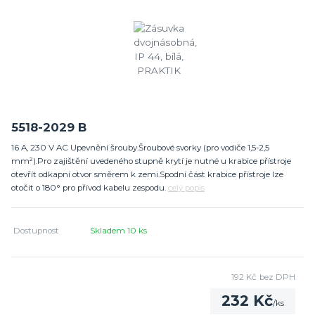
5518-2029 B
16 A, 230 V AC Upevnění šrouby.Šroubové svorky (pro vodiče 1,5-2,5
mm²).Pro zajištění uvedeného stupně krytí je nutné u krabice přístroje
otevřít odkapní otvor směrem k zemi.Spodní část krabice přístroje lze
otočit o 180° pro přívod kabelu zespodu.
celý popis
Dostupnost
Skladem 10 ks
192 Kč
bez DPH
232 Kč
/
ks