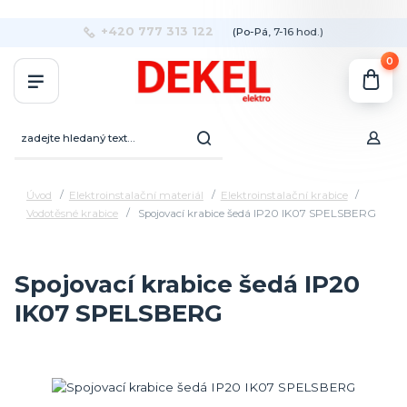
+420 777 313 122
(Po-Pá, 7-16 hod.)
0
Úvod
Elektroinstalační materiál
Elektroinstalační krabice
Vodotěsné krabice
Spojovací krabice šedá IP20 IK07 SPELSBERG
Spojovací krabice šedá IP20
IK07 SPELSBERG