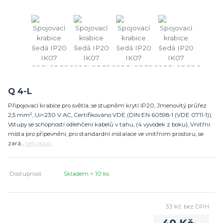
Q 4-L
Připojovací krabice pro světla, se stupněm krytí IP20, Jmenovitý průřez
2,5 mm², Ui=230 V AC, Certifikováno VDE (DIN EN 60598-1 (VDE 0711-1)),
Vstupy se schopností odlehčení kabelů v tahu, (4 vývodek z boku), Vnitřní
místa pro připevnění, pro standardní instalace ve vnitřním prostoru, se
zará...
celý popis
Dostupnost
Skladem > 10 ks
33 Kč
bez DPH