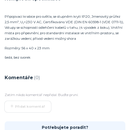
Připojovací krabice pro světla, se stupněm krytí IP20, Jmenovitý průřez
2,5 mm², U
=230 V AC, Certifikováno VDE (DIN EN 60598-1 (VDE 0711-1)),
i
Vstupy se schopností odlehčení kabelů v tahu, (4 vývodek z boku), Vnitřní
místa pro připevnění, pro standardní instalace ve vnitřním prostoru, se
zarážkou vedení, přívod vedení možný shora
Rozměry: 56 x 40 x 23 mm
šedá, bez svorek
Komentáře
0
Zatím nikdo komentář nepřidal. Buďte první.
Přidat komentář
Potřebujete poradit?