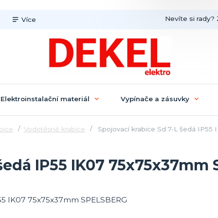
Nevíte si rady? 
Více
Elektroinstalační materiál
Vypínače a zásuvky
abice
Vodotěsné krabice
Spojovací krabice Sd 7-L šedá IP
L šedá IP55 IK07 75x75x37m