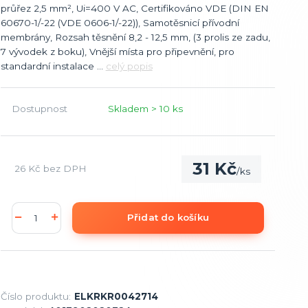
průřez 2,5 mm², Ui=400 V AC, Certifikováno VDE (DIN EN
60670-1/-22 (VDE 0606-1/-22)), Samotěsnicí přívodní
membrány, Rozsah těsnění 8,2 - 12,5 mm, (3 prolis ze zadu,
7 vývodek z boku), Vnější místa pro připevnění, pro
standardní instalace ...
celý popis
Dostupnost
Skladem > 10 ks
31 Kč
26 Kč
bez DPH
/
ks
Přidat do košíku
Číslo produktu:
ELKRKR0042714