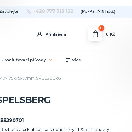
+420 777 313 122
Zavolejte.
(Po-Pá, 7-16 hod.)
0
0 Kč
Přihlášení
Prodlužovací přívody
Více
55 IK07 75x75x37mm SPELSBERG
m SPELSBERG
33290701
Rozbočovací krabice, se stupněm krytí IP55, Jmenovitý