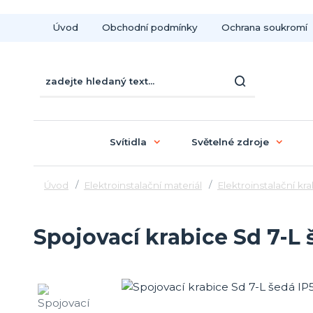
Úvod
Obchodní podmínky
Ochrana soukromí
Svítidla
Světelné zdroje
Úvod
Elektroinstalační materiál
Elektroinstalační kr
Spojovací krabice Sd 7-