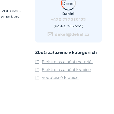
2 (VDE 0606-
Daniel
pevnění, pro
+420 777 313 122
(Po-Pá, 7-16 hod.)
dekel@dekel.cz
Zboží zařazeno v kategoriích
Elektroinstalační materiál
Elektroinstalační krabice
Vodotěsné krabice