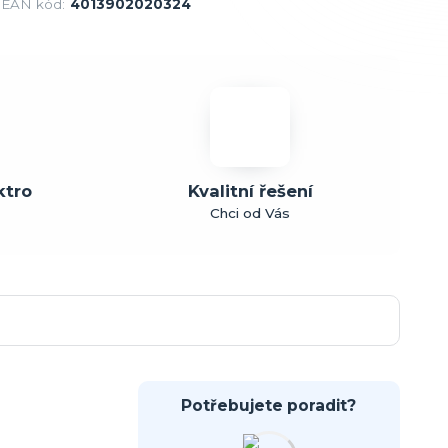
EAN kód:
4013902020324
ktro
Kvalitní řešení
Chci od Vás
Potřebujete poradit?