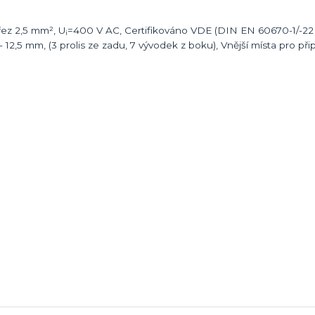
řez 2,5 mm², U
=400 V AC, Certifikováno VDE (DIN EN 60670-1/-2
i
 12,5 mm, (3 prolis ze zadu, 7 vývodek z boku), Vnější místa pro při