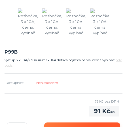
P99B
výstup 3 x 10A/230V =>max. 16A dětská pojistka barva: černá vypínač
celý
popis
Dostupnost
Není skladem
75 Kč
bez DPH
91 Kč
/
ks