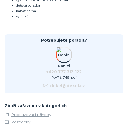
výstup 3 x 10A/230V =>max. 16A
dětská pojistka
barva: černá
vypínač
Potřebujete poradit?
Daniel
+420 777 313 122
(Po-Pá, 7-16 hod.)
dekel@dekel.cz
Zboží zařazeno v kategoriích
Prodlužovací přívody
Rozbočky