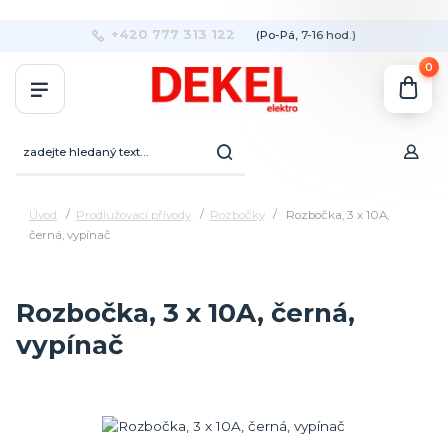
+420 777 313 122
(Po-Pá, 7-16 hod.)
0
Úvod
Prodlužovací přívody
Rozbočky
Rozbočka, 3 x 10A,
černá, vypínač
Rozbočka, 3 x 10A, černá,
vypínač