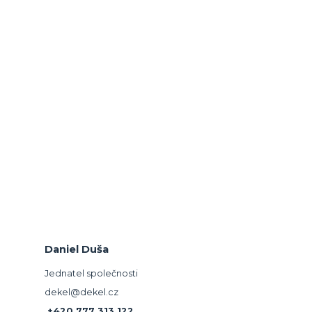
Daniel Duša
Jednatel společnosti
dekel@dekel.cz
+420 777 313 122