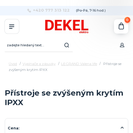
+420 777 313 122
(Po-Pá, 7-16 hod.)
0
Úvod
Vypínače a zásuvky
LEGRAND Valena life
Přístroje se
zvýšeným krytím IPXX
Přístroje se zvýšeným krytím
IPXX
Cena: