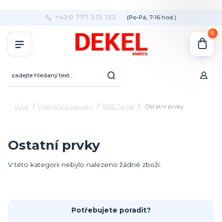
+420 777 313 122
(Po-Pá, 7-16 hod.)
0
Úvod
Vypínače a zásuvky
ABB Tango
Ostatní prvky
Ostatní prvky
V této kategorii nebylo nalezeno žádné zboží.
Potřebujete poradit?