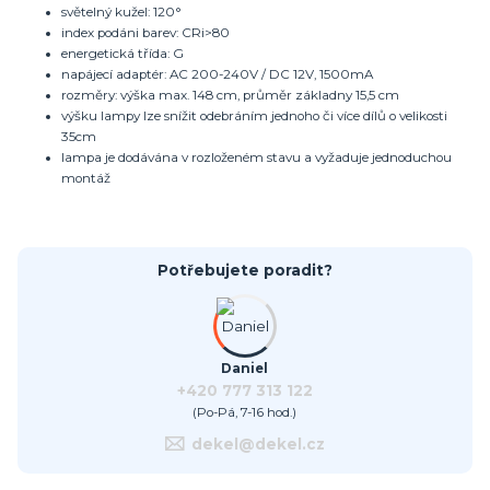
světelný kužel: 120°
index podáni barev: CRi>80
energetická třída: G
napájecí adaptér: AC 200-240V / DC 12V, 1500mA
rozměry: výška max. 148 cm, průměr základny 15,5 cm
výšku lampy lze snížit odebráním jednoho či více dílů o velikosti
35cm
lampa je dodávána v rozloženém stavu a vyžaduje jednoduchou
montáž
Potřebujete poradit?
Daniel
+420 777 313 122
(Po-Pá, 7-16 hod.)
dekel@dekel.cz