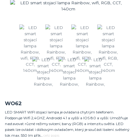
WO62
LED SMART WIFI stojací lampa je ovládaná chytrým telefonem.
Podporuje Wifi 2,4GHZ, Androidd 4.1 a vyšší a IOS 8.0 a vyšší. Umožňuje
nastavovat různé režimy svícení, barvy (RGB) a intenzitu světla. LED
pásek lze ovládat i dálkovým ovladačem, který je součástí balení. světelný
tok max. 550 lm přík...
celý popis