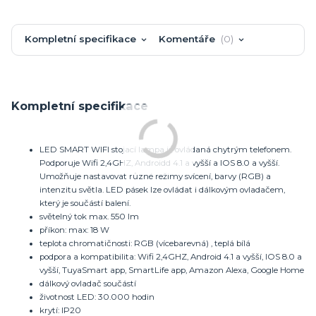
Kompletní specifikace
Komentáře
0
Kompletní specifikace
LED SMART WIFI stojací lampa je ovládaná chytrým telefonem.
Podporuje Wifi 2,4GHZ, Androidd 4.1 a vyšší a IOS 8.0 a vyšší.
Umožňuje nastavovat různé režimy svícení, barvy (RGB) a
intenzitu světla. LED pásek lze ovládat i dálkovým ovladačem,
který je součástí balení.
světelný tok max. 550 lm
příkon: max: 18 W
teplota chromatičnosti: RGB (vícebarevná) , teplá bílá
podpora a kompatibilita: Wifi 2,4GHZ, Android 4.1 a vyšší, IOS 8.0 a
vyšší, TuyaSmart app, SmartLife app, Amazon Alexa, Google Home
dálkový ovladač součástí
životnost LED: 30.000 hodin
krytí: IP20