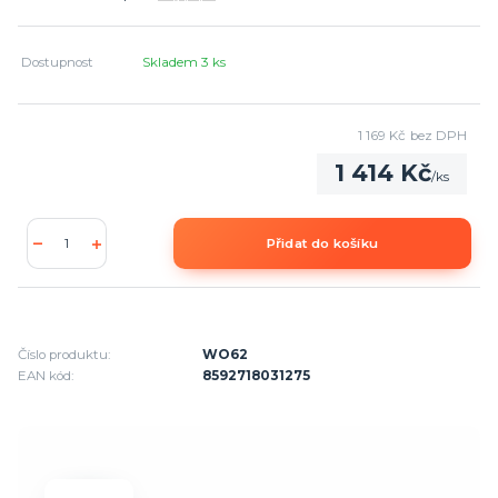
Dostupnost
Skladem 3 ks
1 169 Kč
bez DPH
1 414 Kč
/
ks
Přidat do košíku
Číslo produktu:
WO62
EAN kód:
8592718031275