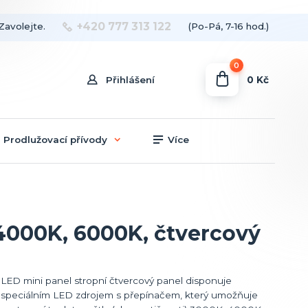
+420 777 313 122
Zavolejte.
(Po-Pá, 7-16 hod.)
0
0 Kč
Přihlášení
Prodlužovací přívody
Více
4000K, 6000K, čtvercový
LED mini panel stropní čtvercový panel disponuje
speciálním LED zdrojem s přepínačem, který umožňuje