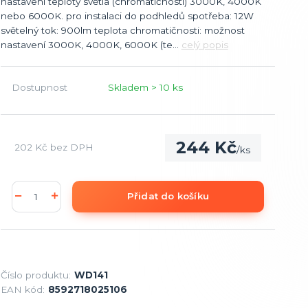
nastavení teploty světla (chromatičnosti) 3000K, 4000K
nebo 6000K. pro instalaci do podhledů spotřeba: 12W
světelný tok: 900lm teplota chromatičnosti: možnost
nastavení 3000K, 4000K, 6000K (te...
celý popis
Dostupnost
Skladem > 10 ks
244 Kč
202 Kč
bez DPH
/
ks
Přidat do košíku
Číslo produktu:
WD141
EAN kód:
8592718025106