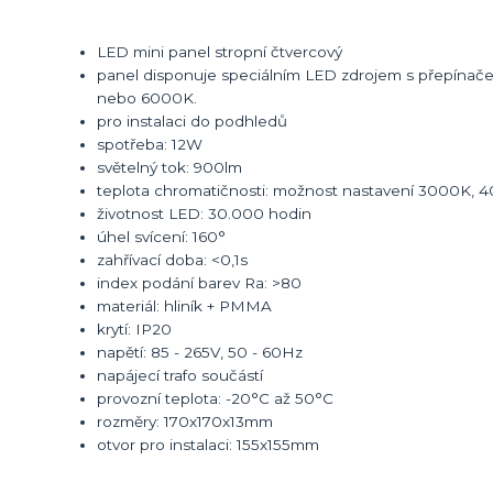
LED mini panel stropní čtvercový
panel disponuje speciálním LED zdrojem s přepínače
nebo 6000K.
pro instalaci do podhledů
spotřeba: 12W
světelný tok: 900lm
teplota chromatičnosti: možnost nastavení 3000K, 40
životnost LED: 30.000 hodin
úhel svícení: 160°
zahřívací doba: <0,1s
index podání barev Ra: >80
materiál: hliník + PMMA
krytí: IP20
napětí: 85 - 265V, 50 - 60Hz
napájecí trafo součástí
provozní teplota: -20°C až 50°C
rozměry: 170x170x13mm
otvor pro instalaci: 155x155mm