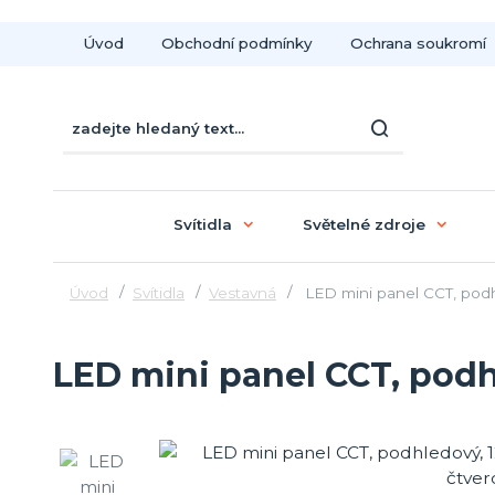
Úvod
Obchodní podmínky
Ochrana soukromí
Svítidla
Světelné zdroje
Úvod
Svítidla
Vestavná
LED mini panel CCT, pod
LED mini panel CCT, podh