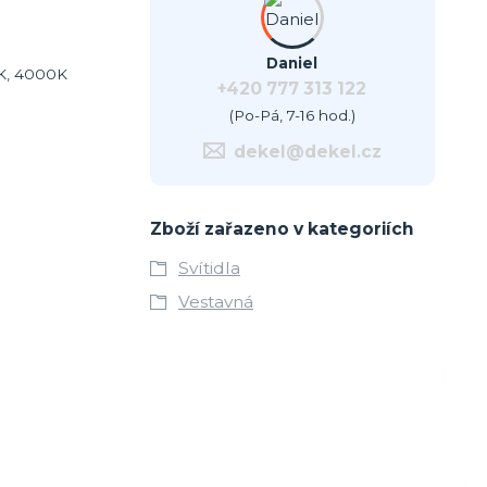
Daniel
0K, 4000K
+420 777 313 122
(Po-Pá, 7-16 hod.)
dekel@dekel.cz
Zboží zařazeno v kategoriích
Svítidla
Vestavná