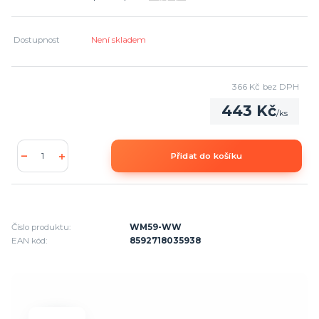
Dostupnost
Není skladem
366 Kč
bez DPH
443 Kč
/
ks
Přidat do košíku
Číslo produktu:
WM59-WW
EAN kód:
8592718035938