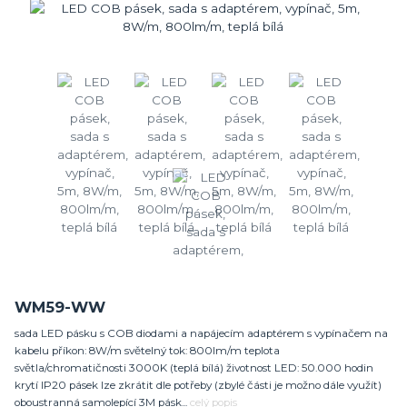
WM59-WW
sada LED pásku s COB diodami a napájecím adaptérem s vypínačem na
kabelu příkon: 8W/m světelný tok: 800lm/m teplota
světla/chromatičnosti 3000K (teplá bílá) životnost LED: 50.000 hodin
krytí IP20 pásek lze zkrátit dle potřeby (zbylé části je možno dále využít)
oboustranná samolepící 3M pásk...
celý popis