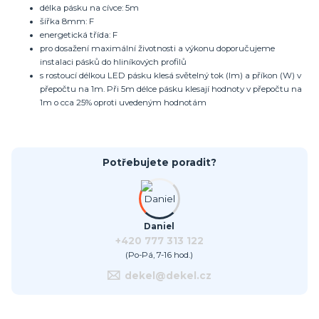
délka pásku na cívce: 5m
šířka 8mm: F
energetická třída: F
pro dosažení maximální životnosti a výkonu doporučujeme
instalaci pásků do hliníkových profilů
s rostoucí délkou LED pásku klesá světelný tok (lm) a příkon (W) v
přepočtu na 1m. Při 5m délce pásku klesají hodnoty v přepočtu na
1m o cca 25% oproti uvedeným hodnotám
Potřebujete poradit?
Daniel
+420 777 313 122
(Po-Pá, 7-16 hod.)
dekel@dekel.cz