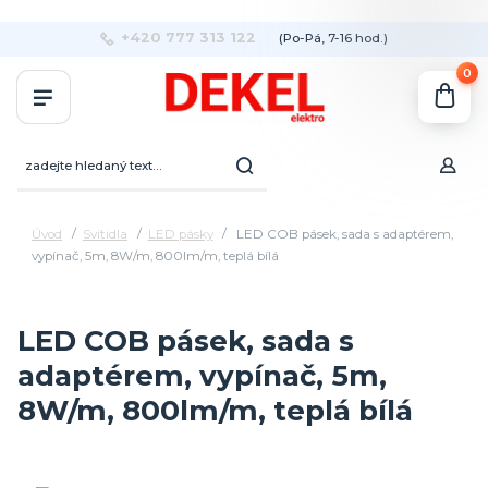
+420 777 313 122
(Po-Pá, 7-16 hod.)
0
Úvod
Svítidla
LED pásky
LED COB pásek, sada s adaptérem,
vypínač, 5m, 8W/m, 800lm/m, teplá bílá
LED COB pásek, sada s
adaptérem, vypínač, 5m,
8W/m, 800lm/m, teplá bílá