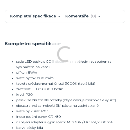
Kompletní specifikace
Komentáře
0
Kompletní specifikace
sada LED pásku s COB diodami a napájecím adaptérem s
vypínačem na kabelu
příkon: 8W/m
světelný tok: 800lm/m
teplota světla/chromatičnosti 3000K (teplá bílá)
životnost LED: 50.000 hodin
krytí IP20
pásek lze zkrátit dle potřeby (zbylé části je možno dále využít)
oboustranná samolepící 3M páska na zadní straně
světelný kužel: 120°
index podání barev: CRi>80
napájecí adaptér s vypínačem: AC 230V / DC 12V, 2500mA
barva pásky: bílá