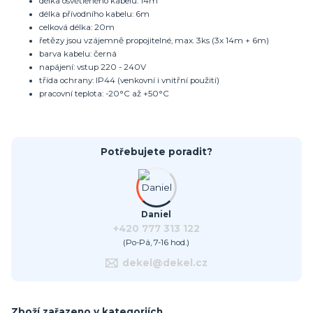
délka osvětleného kabelu: 14m
délka přívodního kabelu: 6m
celková délka: 20m
řetězy jsou vzájemně propojitelné, max. 3ks (3x 14m + 6m)
barva kabelu: černá
napájení: vstup 220 - 240V
třída ochrany: IP44 (venkovní i vnitřní použití)
pracovní teplota: -20°C až +50°C
Potřebujete poradit?
Daniel
+420 777 313 122
(Po-Pá, 7-16 hod.)
dekel@dekel.cz
Zboží zařazeno v kategoriích