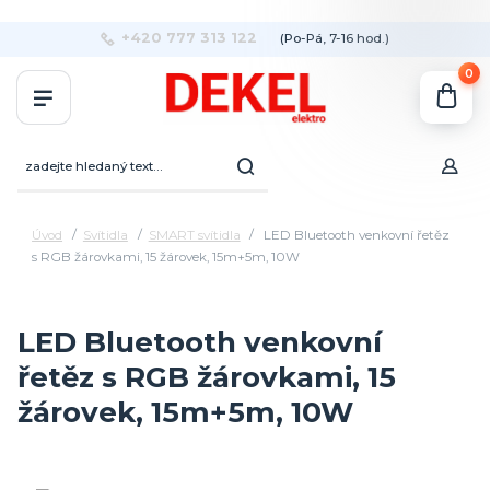
+420 777 313 122
(Po-Pá, 7-16 hod.)
0
Úvod
Svítidla
SMART svítidla
LED Bluetooth venkovní řetěz
s RGB žárovkami, 15 žárovek, 15m+5m, 10W
LED Bluetooth venkovní
řetěz s RGB žárovkami, 15
žárovek, 15m+5m, 10W