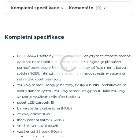
Kompletní specifikace
Komentáře
0
Kompletní specifikace
LED SMART světelný řetěz je ovládaný chytrým telefonem pomocí
aplikace nebo tlačítkem přímo na řetězu. Signál je přenášen
pomocí technologie Bluetooth. Aplikace umožňuje měnit barvu
světla (RGB), intenzitu (stmívání), nastavovat režimy svícení či
režim zvukového senzoru
zvukový sensor - reaguje na tóny, zvuky a hudbu problikáváním
diod v daném rytmu, zvukový sensor lze vypnout. Jako zvukový
senzor je využíván mikrofon telefonu
počet LED žárovek: 15
barva světla: vícebarevná (RGB)
celkový příkon: 10W
index podání barev: CRi>80
vnitřní i venkovní použití
vzdálenost žárovek: 90cm