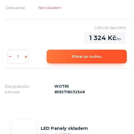
Dostupnost
Není skladem
1 094 Kč
bez DPH
1 324 Kč
/
ks
Přidat do košíku
Číslo produktu:
WO795
EAN kód:
8592718032548
LED Panely skladem