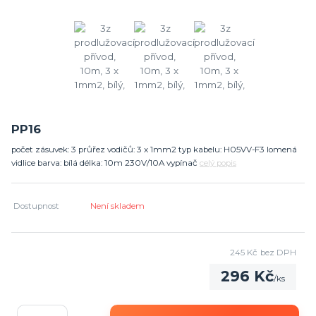
PP16
počet zásuvek: 3 průřez vodičů: 3 x 1mm2 typ kabelu: H05VV-F3 lomená
vidlice barva: bílá délka: 10m 230V/10A vypínač
celý popis
Dostupnost
Není skladem
245 Kč
bez DPH
296 Kč
/
ks