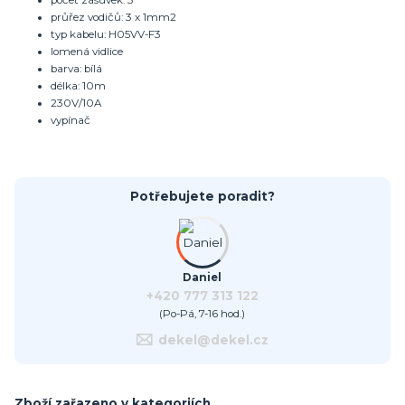
počet zásuvek: 3
průřez vodičů: 3 x 1mm2
typ kabelu: H05VV-F3
lomená vidlice
barva: bílá
délka: 10m
230V/10A
vypínač
Potřebujete poradit?
Daniel
+420 777 313 122
(Po-Pá, 7-16 hod.)
dekel@dekel.cz
Zboží zařazeno v kategoriích