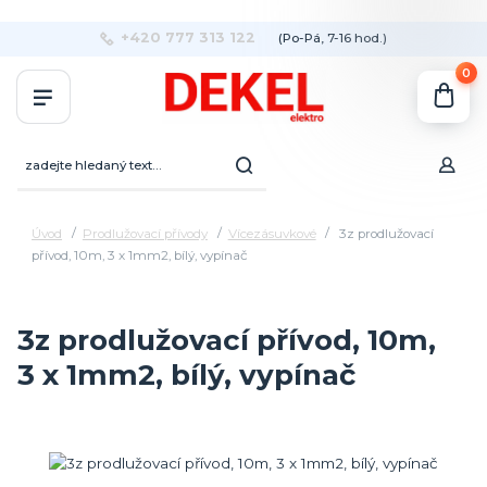
+420 777 313 122
(Po-Pá, 7-16 hod.)
0
Úvod
Prodlužovací přívody
Vícezásuvkové
3z prodlužovací
přívod, 10m, 3 x 1mm2, bílý, vypínač
3z prodlužovací přívod, 10m,
3 x 1mm2, bílý, vypínač